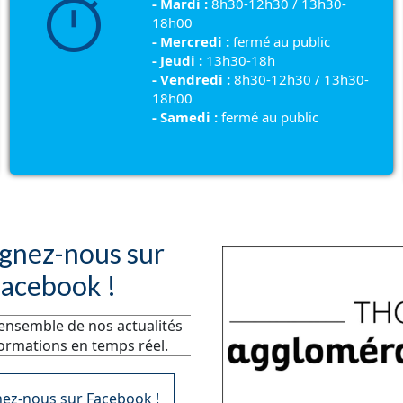
timer
- Mardi :
8h30-12h30 / 13h30-
18h00
- Mercredi :
fermé au public
- Jeudi :
13h30-18h
- Vendredi :
8h30-12h30 / 13h30-
18h00
- Samedi :
fermé au public
gnez-nous sur
acebook !
'ensemble de nos actualités
formations en temps réel.
nez-nous sur Facebook !