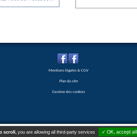
Mentions légales & CGV
Plan du site
Gestion des cookies
ins
-
Référencement Google Thonon Les Bains
Clic And Go
création si
 scroll,
you are allowing all third-party services
✓ OK, accept all