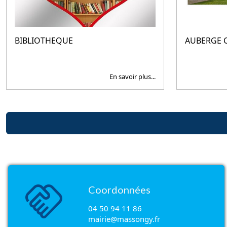
BIBLIOTHEQUE
AUBERGE
En savoir plus...
handshake
Coordonnées
04 50 94 11 86
mairie@massongy.fr