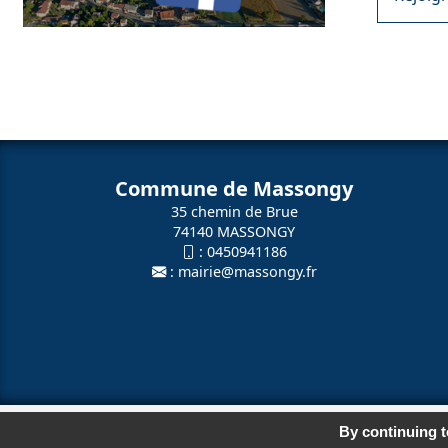
Commune de Massongy
35 chemin de Brue
74140 MASSONGY
:
0450941186
:
mairie@massongy.fr
© 2026
Agence Web Thonon Les Ba
By continuing to