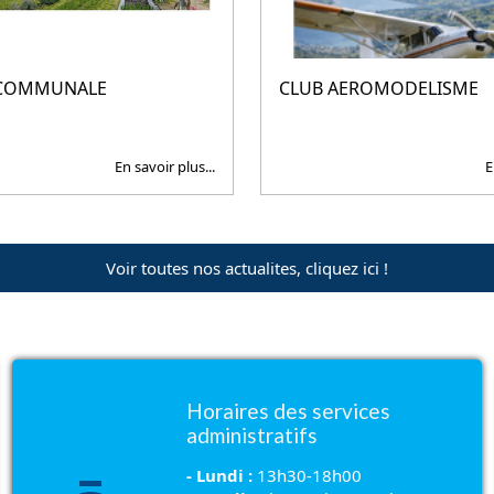
 COMMUNALE
CLUB AEROMODELISME
En savoir plus...
E
Voir toutes nos actualites, cliquez ici !
Horaires des services
administratifs
- Lundi :
13h30-18h00