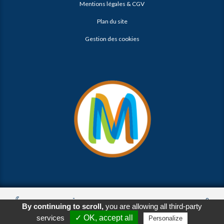
Mentions légales & CGV
Plan du site
Gestion des cookies
© 2026
Agence Web Thonon Les Bains
-
Référencement Google
By continuing to scroll,
you are allowing all third-party
Thonon Les Bains
Clic And Go
création site internet thonon
Appeler
E-Mail
Venir
clicandgo.com
services
✓ OK, accept all
Personalize