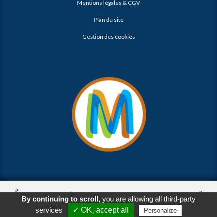
Mentions légales & CGV
Plan du site
Gestion des cookies
© 2026
Agence Web Thonon Les Bains
-
Référencement Google
By continuing to scroll,
you are allowing all third-party
Thonon Les Bains
Clic And Go
création site internet thonon
Appeler
E-Mail
Venir
clicandgo.com
services
✓ OK, accept all
Personalize