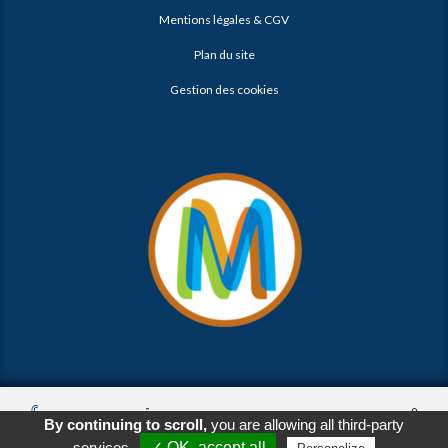
Mentions légales & CGV
Plan du site
Gestion des cookies
© 2026
Agence Web Thonon Les Bains
-
Référencement Google
By continuing to scroll,
you are allowing all third-party
Thonon Les Bains
Clic And Go
création site internet thonon
Appeler
E-Mail
Venir
clicandgo.com
services
✓ OK, accept all